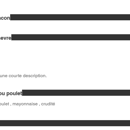
acon
hevre
une courte description.
ou poulet
oulet , mayonnaise , crudité