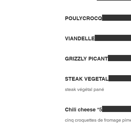
POULYCROCQ
VIANDELLE
GRIZZLY PICANT
STEAK VEGETAL
steak végétal pané
Chili cheese *5
cinq croquettes de fromage pim